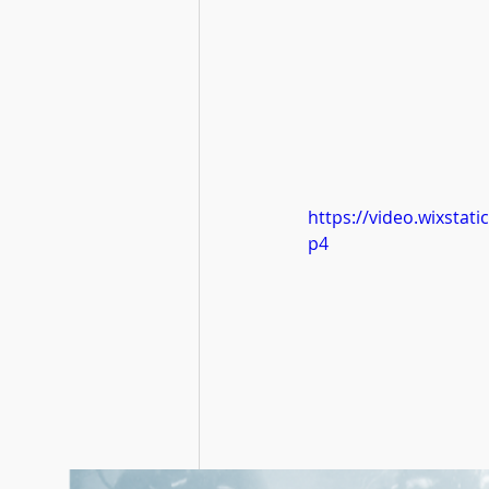
https://video.wixsta
p4