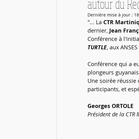
autour du Rec
Infos FFESSM -- CTN
Mélang
Dernière mise à jour :
18
"... La 
CTR Martini
Les Webinaires de la CTR
Fi
dernier, 
Jean Fran
Conférence à l'initia
TURTLE
, aux ANSES
Conférence qui a eu
plongeurs guyanais
Une soirée réussie 
participants, et esp
Georges ORTOLE 
Président de la CTR