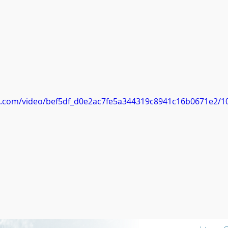
tic.com/video/bef5df_d0e2ac7fe5a344319c8941c16b0671e2/1