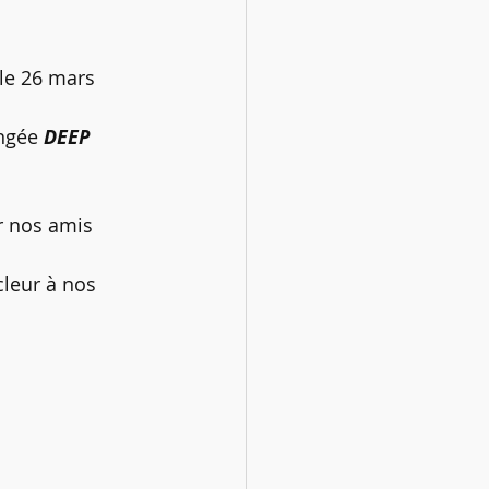
 le 26 mars 
ngée 
DEEP 
r nos amis 
cleur à nos 