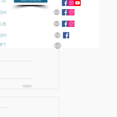
CTR
Nous contacter
SSM
SUB
SSM
MFT