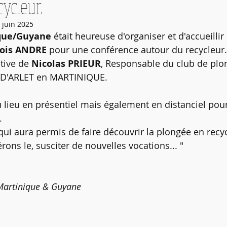
ycleur.
e & Recycleur
Journée Péda MF1
Stage Initiateur & TSI
 juin 2025
que/Guyane
 était heureuse d'organiser et d'accueillir
ches synthèse MFT
Planning
çois ANDRE
 pour une conférence autour du recycleur.
tive de 
Nicolas PRIEUR
, Responsable du club de plo
 D'ARLET en MARTINIQUE.
 lieu en présentiel mais également en distanciel pou
.
qui aura permis de faire découvrir la plongée en recy
érons le, susciter de nouvelles vocations... "
 Martinique & Guyane