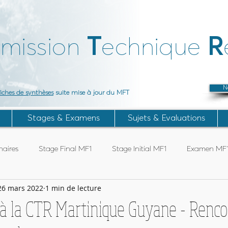
T
R
mission
echnique
N
fiches de synthèses
suite mise à jour du MFT
Stages & Examens
Sujets & Evaluations
aires
Stage Final MF1
Stage Initial MF1
Examen MF
26 mars 2022
1 min de lecture
Articles Subaqua FFESSM
Stage TIV
Stage ANTEO
 la CTR Martinique Guyane - Renco