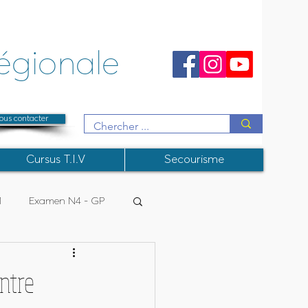
égionale
ous contacter
Cursus T.I.V
Secourisme
1
Examen N4 - GP
R
College Instructeurs
ntre