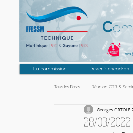
C
om
nos
La commission
Devenir encadrant
Tous les Posts
Réunion CTR & Semin
Georges ORTOLE
Activités Guyane
Stage MF2
28/03/2022 à