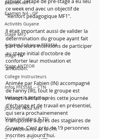
Janvier, l'étape de pré-stage a eu lieu 
Examen MF1
ce week end avec un objectif de 
Examen N4 - GP
"Renfort pédagogique MF1".
Activités Guyane
Il était important aussi de valider la 
Stage MF2
détermination du groupe ayant fait 
Articles Subaqua FFESSM
part de leurs intentions de participer 
au stage initial d'octobre de 
Stage TIV
conforter leur motivation et 
Stage ANTEOR
ambition.
College Instructeurs
Animée par Fabien (IN) accompagné 
Infos FFESSM -- CTN
de Fanny (IR), tout le groupe est 
Mélange & Recycleur
ressorti satifait après cette journée 
d'échange et de travail en présentiel, 
Journée Péda MF1
qui sera prochainemenent 
Stage Initiateur & TSI
transposée auprès des stagiaires de 
Guyane. C'est près de 19 personnes 
Les Webinaires de la CTR
inscrites aujourd'hui.