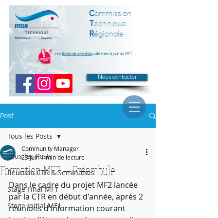
C
ommission
T
echnique
R
égionale
nos
fiches de synthèses
suite mise à jour du MFT
Nous contacter
Post
Tous les Posts
Community Manager
Tous les Posts
23 juin
1 min de lecture
Formation MF2 -- Préambule
Réunion CTR & Seminaires
Dans le cadre du projet MF2 lancée 
Stage Final MF1
par la CTR en début d'année, après 2 
Stage Initial MF1
réunions d'information courant 