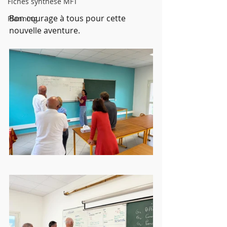
Fiches synthèse MFT
Bon courage à tous pour cette 
Planning
nouvelle aventure.