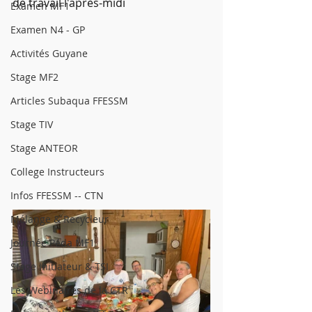
de travail l'après-midi
Examen MF1
Examen N4 - GP
Activités Guyane
Stage MF2
Articles Subaqua FFESSM
Stage TIV
Stage ANTEOR
College Instructeurs
Infos FFESSM -- CTN
Mélange & Recycleur
Journée Péda MF1
Stage Initiateur & TSI
Les Webinaires de la CTR