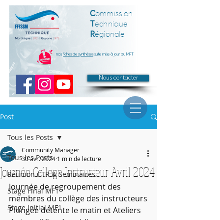
C
ommission
T
echnique
R
égionale
nos
fiches de synthèses
suite mise à jour du MFT
Nous contacter
Post
Tous les Posts
Community Manager
Tous les Posts
30 avr. 2024
1 min de lecture
Journée College Instructeur Avril 2024
Réunion CTR & Seminaires
Journée de regroupement des 
Stage Final MF1
membres du collège des instructeurs
Stage Initial MF1
Plongée détente le matin et Ateliers 