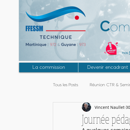
C
om
nos
La commission
Devenir encadrant
Tous les Posts
Réunion CTR & Semin
Vincent Naullet
30
Activités Guyane
Stage MF2
Journée péda