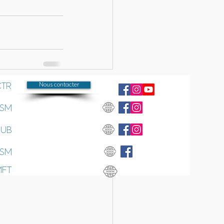
CTR
Nous contacter
Voir tout
SSM
SUB
SSM
MFT