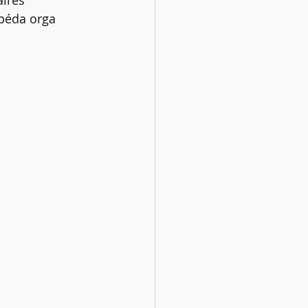
ires 
péda orga 