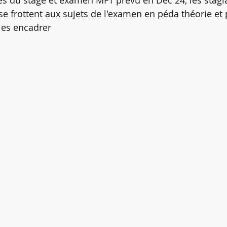
 du stage et examen MF1 prévu en Dec 24, les stagia
e & Recycleur
Journée Péda MF1
Stage Initiateur & TSI
 frottent aux sujets de l'examen en péda théorie et 
les encadrer
ches synthèse MFT
Planning