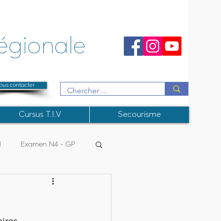
égionale
ous contacter
Cursus T.I.V
Secourisme
1
Examen N4 - GP
R
College Instructeurs