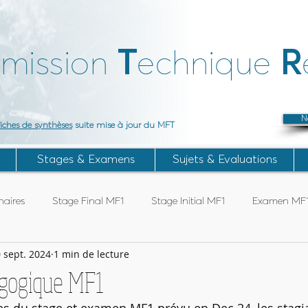
T
R
mission
echnique
N
fiches de synthèses
suite mise à jour du MFT
Stages & Examens
Sujets & Evaluations
aires
Stage Final MF1
Stage Initial MF1
Examen MF
 sept. 2024
1 min de lecture
Articles Subaqua FFESSM
Stage TIV
Stage ANTEO
gogique MF1