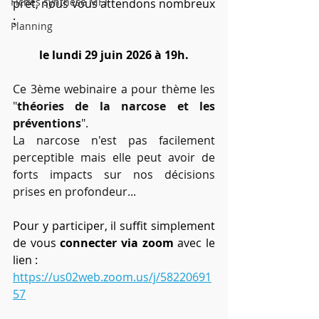
Fiches synthèse MFT
prêt, nous vous attendons nombreux 
: 
Planning
le lundi
29 juin 2026 à 19h.
Ce 3ème webinaire a pour thème les 
"
théories de la narcose et les 
préventions
". 
La narcose n'est pas facilement 
perceptible mais elle peut avoir de 
forts impacts sur nos décisions 
prises en profondeur...
Pour y participer, il suffit simplement 
de vous 
connecter via zoom
 avec le 
lien :
https://us02web.zoom.us/j/58220691
57