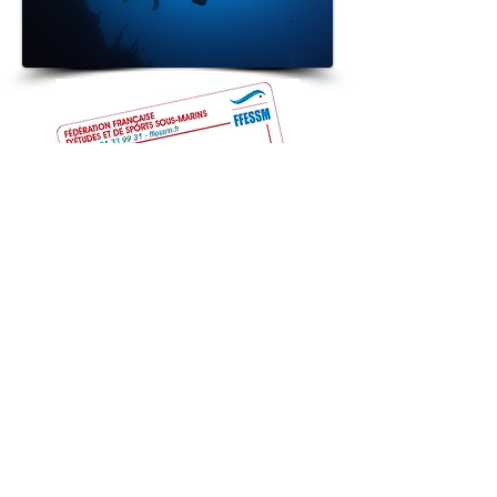
En tant que moniteur MF2, vous
aurez l'occasion d'influencer
positivement la vie des futurs
moniteurs en les aidant à
développer leurs compétences de
formateur.
Cette fonction vous donne la
possibilité de vous investir dans les
actions de la CTR (Jury d'examen