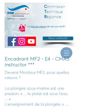
C
ommission
T
echnique
R
égionale
nos
fiches de synthèses
suite mise à jour du MFT
Nous contacter
Encadrant MF2 - E4 - CMAS
instructor ***
Devenir Moniteur MF2, pour quelles
raisons ?
La plongée sous-marine est une
passion, « …le plaisir est sous l’eau
…»
L’enseignement de la plongée, « …