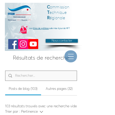
C
ommission
T
echnique
R
égionale
nos
fiches de synthèses
suite mise à jour du MFT
Nous contacter
Résultats de recherche
Posts de blog (103)
Autres pages (32)
103 résultats trouvés avec une recherche vide
Trier par :
Pertinence