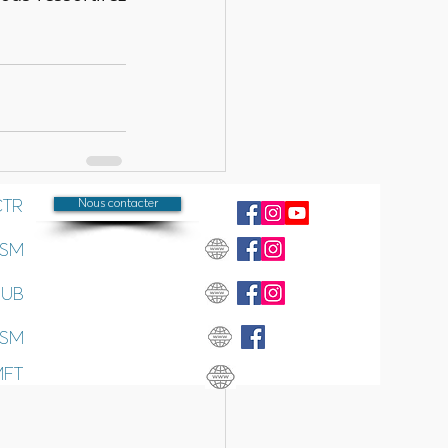
CTR
Nous contacter
Voir tout
SSM
SUB
SSM
MFT