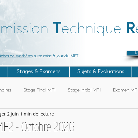
T
R
mission
echnique
N
fiches de synthèses
suite mise à jour du MFT
Stages & Examens
Sujets & Evaluations
aires
Stage Final MF1
Stage Initial MF1
Examen MF
ger
2 juin
1 min de lecture
Articles Subaqua FFESSM
Stage TIV
Stage ANTEO
 MF2 - Octobre 2026