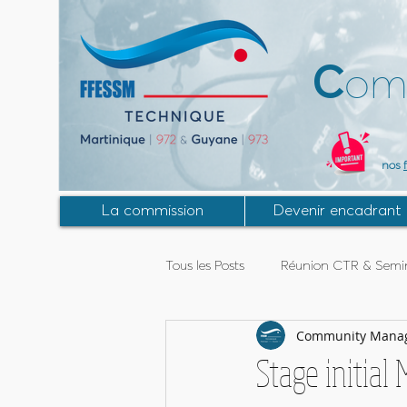
C
om
nos
La commission
Devenir encadrant
Tous les Posts
Réunion CTR & Semin
Community Mana
Activités Guyane
Stage MF2
Stage initial