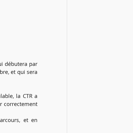
i débutera par 
e, et qui sera 
ble, la CTR a 
r correctement 
rcours, et en 