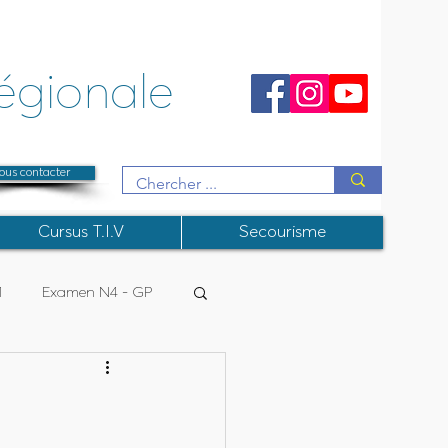
égionale
ous contacter
Cursus T.I.V
Secourisme
1
Examen N4 - GP
R
College Instructeurs