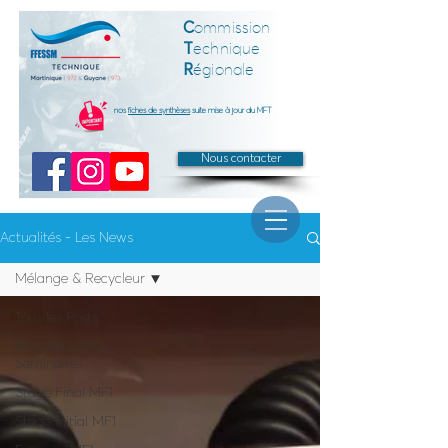
C
ommission
T
echnique
R
égionale
nos
fiches de synthèses
suite mise à jour du MFT
Nous contacter
Actualités - Les News
Mélange & Recycleur
Tous les Posts
Réunion CTR &
Seminaires
Stage Final MF1
Stage Initial MF1