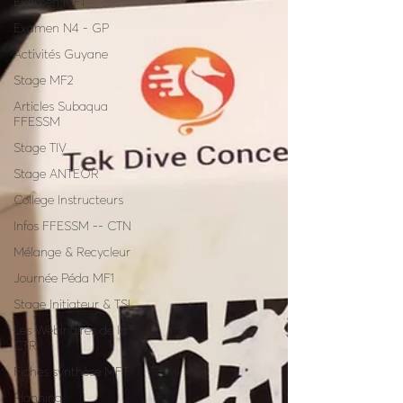
Examen MF1
Examen N4 - GP
Activités Guyane
Stage MF2
Articles Subaqua
FFESSM
Stage TIV
Stage ANTEOR
College Instructeurs
Infos FFESSM -- CTN
Mélange & Recycleur
Journée Péda MF1
Stage Initiateur & TSI
Les Webinaires de la
CTR
Fiches synthèse MFT
Planning