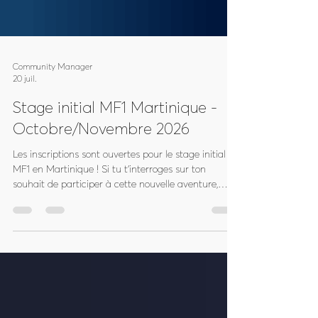
Community Manager
20 juil.
Stage initial MF1 Martinique -
Octobre/Novembre 2026
Les inscriptions sont ouvertes pour le stage initial
MF1 en Martinique ! Si tu t'interroges sur ton
souhait de participer à cette nouvelle aventure,
nous t'invitons à lire la présentation de la CTR
Martinique-Guyane sur le monitorat fédéral 1er
degré (MF1/E3) : Devenir Moniteur MF1, pour quelles
raisons ? Afin d'en faciliter l'accès, le stage initial
MF1 est organisé sur trois week-ends : les 17 & 18
octobre, 24 & 25 octobre et 31 octobre & 1er