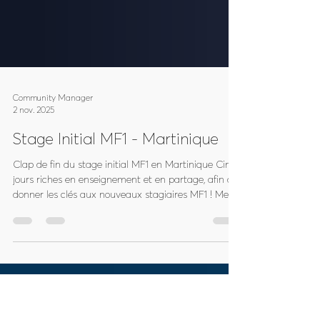
Community Manager
2 nov. 2025
Stage Initial MF1 - Martinique
Clap de fin du stage initial MF1 en Martinique Cinq
jours riches en enseignement et en partage, afin de
donner les clés aux nouveaux stagiaires MF1 ! Merci
aux différents intervenants IR et MF2 (Yann en tant
que responsable du stage, Sébastien, Denis, Sophie,
Richard et Vincent) durant les trois week-ends, et
aux intervenants externes dont le Parc naturel