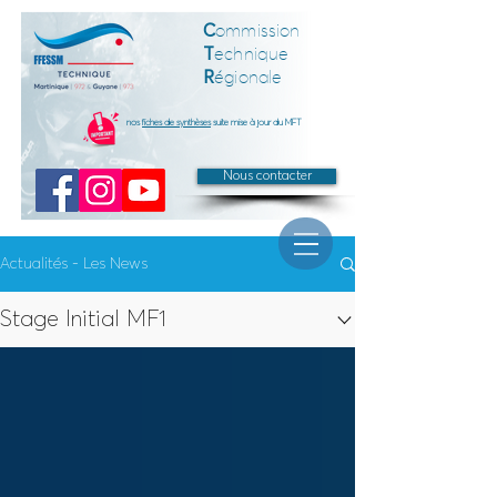
C
ommission
T
echnique
R
égionale
nos
fiches de synthèses
suite mise à jour du MFT
Nous contacter
Actualités - Les News
Stage Initial MF1