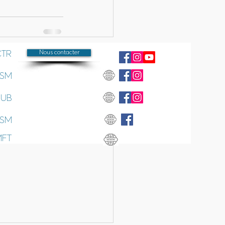
CTR
Nous contacter
Voir tout
SSM
SUB
SSM
MFT