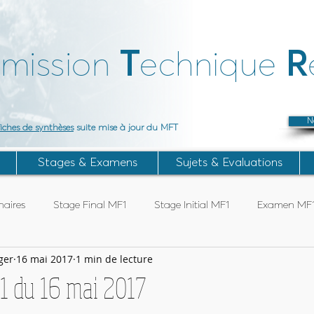
T
R
mission
echnique
N
fiches de synthèses
suite mise à jour du MFT
Stages & Examens
Sujets & Evaluations
aires
Stage Final MF1
Stage Initial MF1
Examen MF
ger
16 mai 2017
1 min de lecture
Articles Subaqua FFESSM
Stage TIV
Stage ANTEO
1 du 16 mai 2017