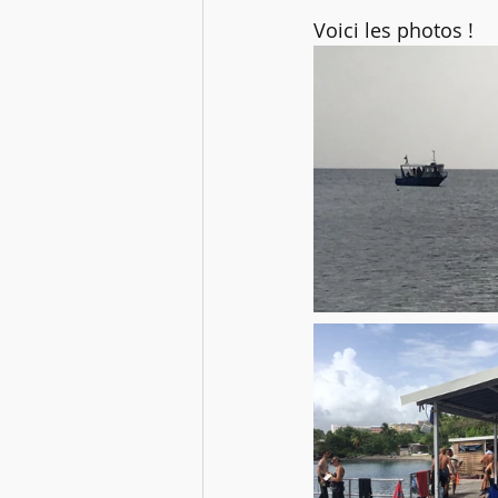
Infos FFESSM -- CTN
Mélang
Voici les photos !
Les Webinaires de la CTR
Fi