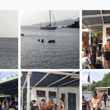
e & Recycleur
Journée Péda MF1
Stage Initiateur & TSI
ches synthèse MFT
Planning