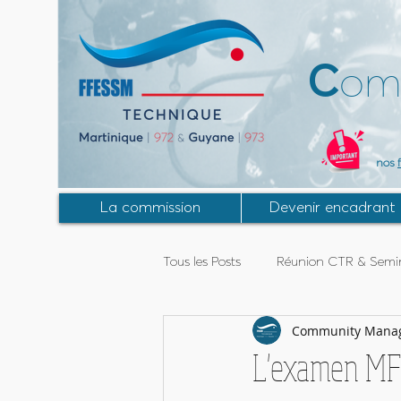
C
om
nos
La commission
Devenir encadrant
Tous les Posts
Réunion CTR & Semin
Community Mana
Activités Guyane
Stage MF2
L'examen MF