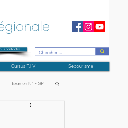
égionale
ous contacter
Cursus T.I.V
Secourisme
1
Examen N4 - GP
R
College Instructeurs