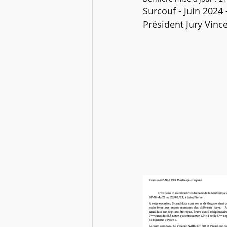
Infos FFESSM -- CTN
Mélang
Surcouf - Juin 2024 
Président Jury Vinc
Les Webinaires de la CTR
Fi