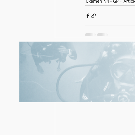
Examen N4 - GP
Artic
Posts récents