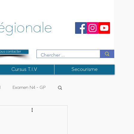
égionale
ous contacter
Cursus T.I.V
Secourisme
1
Examen N4 - GP
R
College Instructeurs