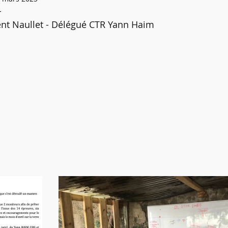
e & Recycleur
Journée Péda MF1
Stage Initiateur & TSI
- 
ent Naullet - Délégué CTR Yann Haim
ches synthèse MFT
Planning