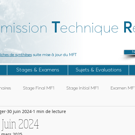
T
R
mission
echnique
N
fiches de synthèses
suite mise à jour du MFT
Stages & Examens
Sujets & Evaluations
aires
Stage Final MF1
Stage Initial MF1
Examen MF
ger
30 juin 2024
1 min de lecture
Articles Subaqua FFESSM
Stage TIV
Stage ANTEO
 Juin 2024
 mars 2025