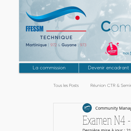
C
om
nos
La commission
Devenir encadrant
Tous les Posts
Réunion CTR & Semin
Community Mana
Activités Guyane
Stage MF2
Examen N4 -
Dernière mise à jour :
21