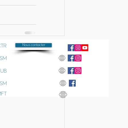
CTR
Nous contacter
Voir tout
SSM
SUB
SSM
MFT